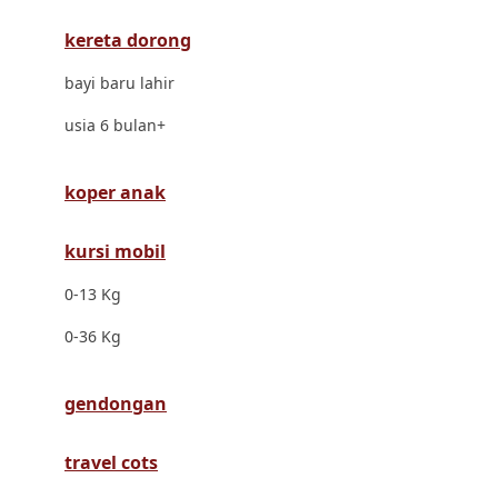
Drew
kereta dorong
Dr. Brown's
bayi baru lahir
E
usia 6 bulan+
ELC
Ergobaby
koper anak
Expert Care
kursi mobil
Ezyroller
0-13 Kg
F
0-36 Kg
Felt So Sweet
gendongan
Fisher Price
Flipper
travel cots
Friends Of Sally