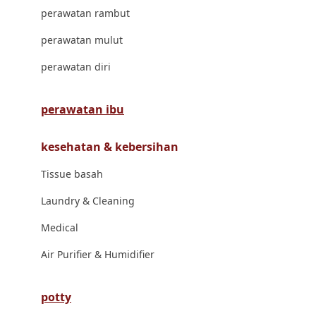
Little Miss Janis
perawatan rambut
London Taxi
perawatan mulut
Love To Dream
perawatan diri
M
perawatan ibu
Magformers
kesehatan & kebersihan
Mama's Choice
Tissue basah
Mamas&Papas
Laundry & Cleaning
Mamaway
Medical
Maxi Cosi
Air Purifier & Humidifier
Megabloks
Micro
potty
MiDeer