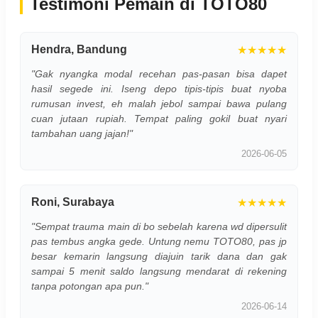
Testimoni Pemain di TOTO80
privat kami, sehingga lo bisa fokus sepenuhnya
mencari racikan angka terjitu setiap hari.
Hendra, Bandung
★★★★★
"Gak nyangka modal recehan pas-pasan bisa dapet
hasil segede ini. Iseng depo tipis-tipis buat nyoba
rumusan invest, eh malah jebol sampai bawa pulang
cuan jutaan rupiah. Tempat paling gokil buat nyari
tambahan uang jajan!"
2026-06-05
Roni, Surabaya
★★★★★
"Sempat trauma main di bo sebelah karena wd dipersulit
pas tembus angka gede. Untung nemu TOTO80, pas jp
besar kemarin langsung diajuin tarik dana dan gak
sampai 5 menit saldo langsung mendarat di rekening
tanpa potongan apa pun."
2026-06-14