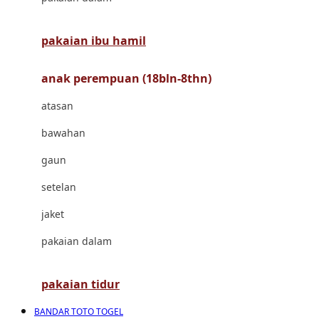
Clevamama
pakaian ibu hamil
Cocolatte
Cottonseeds
anak perempuan (18bln-8thn)
Cozy N Safe
atasan
Crane
bawahan
Cybex
gaun
D
setelan
Dae Organics
jaket
Docare
pakaian dalam
Doona
pakaian tidur
Down To Earth
BANDAR TOTO TOGEL