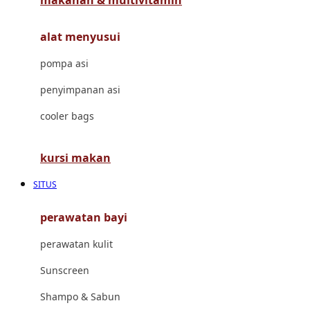
Joolz
alat menyusui
Jujube
pompa asi
K
penyimpanan asi
Kiddycuts
cooler bags
Kumon
L
kursi makan
Leapfrog
SITUS
Leclerc
perawatan bayi
Lee Vierra
perawatan kulit
Lillebaby
Sunscreen
Little Bird Told Me
Shampo & Sabun