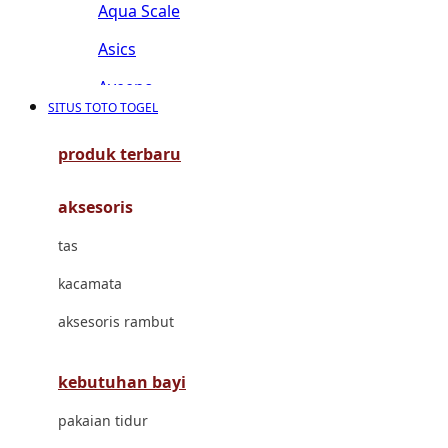
Aqua Scale
Asics
Aveeno
SITUS TOTO TOGEL
Awan
produk terbaru
Azetabio
aksesoris
B
tas
Baabaasheepz
kacamata
Babiators
aksesoris rambut
Baby Dove
Baby Jogger
kebutuhan bayi
Baby Rovega
pakaian tidur
Babybee