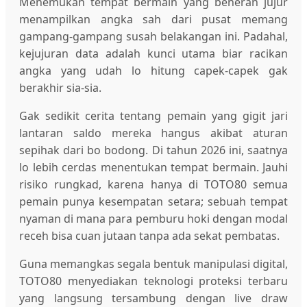
Menemukan tempat bermain yang beneran jujur
S
menampilkan angka sah dari pusat memang
Sebamed
gampang-gampang susah belakangan ini. Padahal,
kejujuran data adalah kunci utama biar racikan
Silver Cross
angka yang udah lo hitung capek-capek gak
Simply Idea
berakhir sia-sia.
Skip Hop
Gak sedikit cerita tentang pemain yang gigit jari
lantaran saldo mereka hangus akibat aturan
Spectra
sepihak dari bo bodong. Di tahun 2026 ini, saatnya
Squishmallows
lo lebih cerdas menentukan tempat bermain. Jauhi
risiko rungkad, karena hanya di TOTO80 semua
Starbooks
pemain punya kesempatan setara; sebuah tempat
Stick-O
nyaman di mana para pemburu hoki dengan modal
receh bisa cuan jutaan tanpa ada sekat pembatas.
Stokke
Guna memangkas segala bentuk manipulasi digital,
Sudocrem
TOTO80 menyediakan teknologi proteksi terbaru
Sumimo
yang langsung tersambung dengan live draw