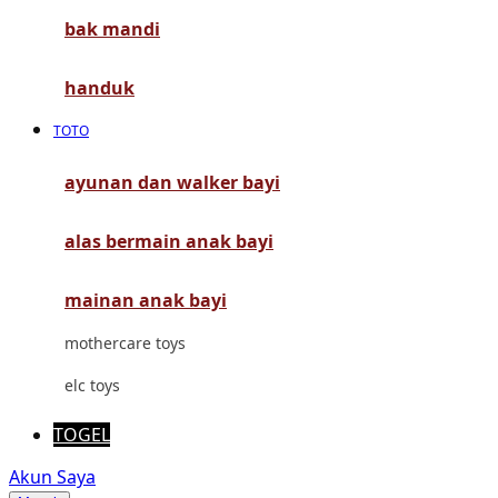
bak mandi
Mimi & Lula
Mini Monkey
handuk
Moby
TOTO
Momami
ayunan dan walker bayi
Mothercare
alas bermain anak bayi
Mustela
My Buddy Tag
mainan anak bayi
My K
mothercare toys
N
elc toys
Naif
TOGEL
Nike
Akun Saya