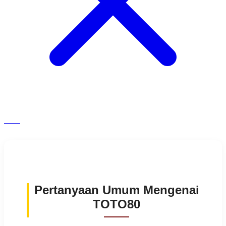
Pertanyaan Umum Mengenai
TOTO80